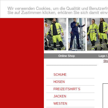
Wir verwenden Cookies, um die Qualität und Benutzerfr
Sie auf Zustimmen klicken, erklären Sie sich damit ein
Online Shop
Lage /
Sh
______________________________
SCHUHE
HOSEN
FREIZEITSHIRT`S
JACKEN
WESTEN