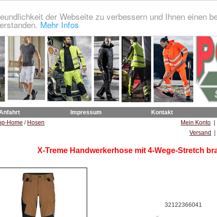
eundlichkeit der Webseite zu verbessern und Ihnen einen b
verstanden.
Mehr Infos
 Anfahrt
Impressum
Kontakt
op-Home
/
Hosen
Mein Konto
Versand
|
X-Treme Handwerkerhose mit 4-Wege-Stretch br
32122366041