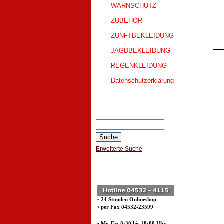
WARNSCHUTZ
ZUBEHÖR
ZUNFTBEKLEIDUNG
JAGDBEKLEIDUNG
__
REGENKLEIDUNG
Datenschutzerklärung
______________________________
Erweiterte Suche
______________________________
•
24 Stunden Onlineshop
•
per Fax 04532-23599
• Mo-Fr: 8:30 bis 18:00 Uhr