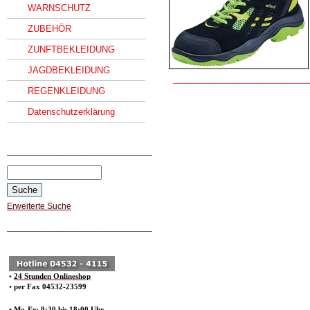
WARNSCHUTZ
ZUBEHÖR
ZUNFTBEKLEIDUNG
JAGDBEKLEIDUNG
____________________________
REGENKLEIDUNG
Datenschutzerklärung
______________________________
Erweiterte Suche
______________________________
•
24 Stunden Onlineshop
•
per Fax 04532-23599
• Mo-Fr: 8:30 bis 18:00 Uhr