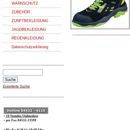
WARNSCHUTZ
ZUBEHÖR
ZUNFTBEKLEIDUNG
JAGDBEKLEIDUNG
____________________________
REGENKLEIDUNG
Datenschutzerklärung
______________________________
Erweiterte Suche
______________________________
•
24 Stunden Onlineshop
•
per Fax 04532-23599
• Mo-Fr: 8:30 bis 18:00 Uhr