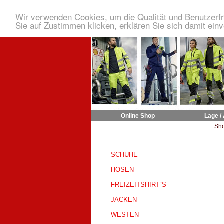
Wir verwenden Cookies, um die Qualität und Benutzerfr
Sie auf Zustimmen klicken, erklären Sie sich damit ein
Online Shop
Lage /
Sh
______________________________
SCHUHE
HOSEN
FREIZEITSHIRT`S
JACKEN
WESTEN