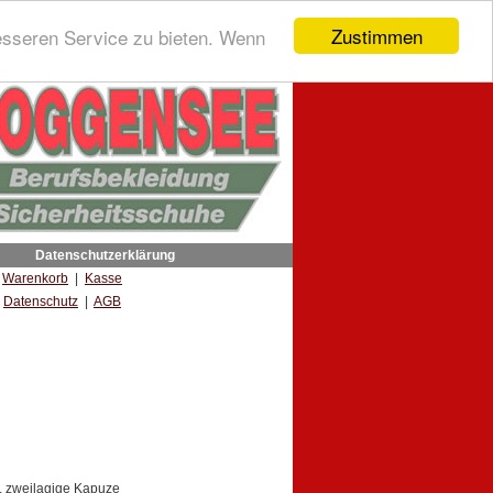
Zustimmen
esseren Service zu bieten. Wenn
Datenschutzerklärung
|
Warenkorb
|
Kasse
Datenschutz
|
AGB
, zweilagige Kapuze