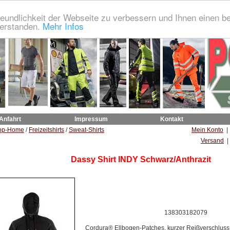
eundlichkeit der Webseite zu verbessern und Ihnen einen b
verstanden.
Mehr Infos
 Anfahrt
Impressum
Kontakt
op-Home
/
Freizeitshirts
/
Sweat-Shirts
Mein Konto
Versand
|
Dassy Shirt INDY Schwarz/Anthrazit
138303182079
Cordura® Ellbogen-Patches, kurzer Reißverschluss