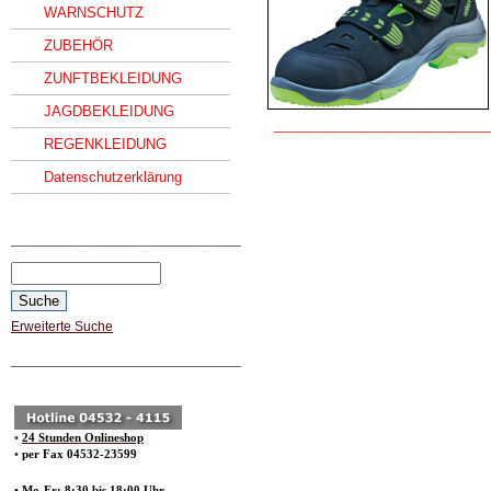
WARNSCHUTZ
ZUBEHÖR
ZUNFTBEKLEIDUNG
JAGDBEKLEIDUNG
____________________________
REGENKLEIDUNG
Datenschutzerklärung
______________________________
Erweiterte Suche
______________________________
•
24 Stunden Onlineshop
•
per Fax 04532-23599
• Mo-Fr: 8:30 bis 18:00 Uhr