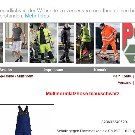
eundlichkeit der Webseite zu verbessern und Ihnen einen b
verstanden.
Mehr Infos
 Anfahrt
Impressum
Kontakt
op-Home
/
Multinorm
Mein Konto
Versand
|
Multinormlatzhose blau/schwarz
323632340620
Schutz gegen Flammenkontakt EN ISO 11612,