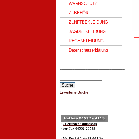
WARNSCHUTZ
ZUBEHÖR
ZUNFTBEKLEIDUNG
JAGDBEKLEIDUNG
__
REGENKLEIDUNG
Datenschutzerklärung
______________________________
Erweiterte Suche
______________________________
•
24 Stunden Onlineshop
•
per Fax 04532-23599
• Mo-Fr: 8:30 bis 18:00 Uhr