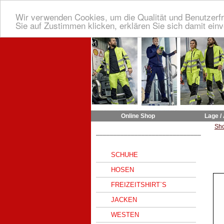
Wir verwenden Cookies, um die Qualität und Benutzerfr
Sie auf Zustimmen klicken, erklären Sie sich damit ein
Online Shop
Lage /
Sh
______________________________
SCHUHE
HOSEN
FREIZEITSHIRT`S
JACKEN
WESTEN