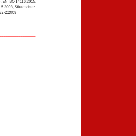
5, EN ISO 14116:2015,
9-5:2008, Säureschutz
82-2:2009
_________________