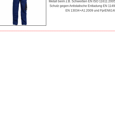
Metall beim z.B. Schweißen EN ISO 11611:200
Schutz gegen Antistatische Entladung EN 114
EN 13034+A1:2009 und FprEN614
________________________________________________________________