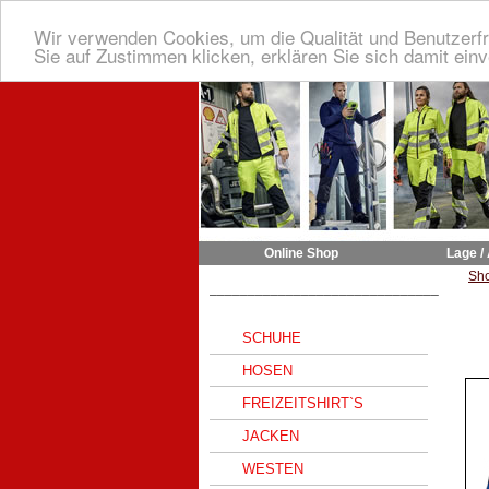
Wir verwenden Cookies, um die Qualität und Benutzerfr
Sie auf Zustimmen klicken, erklären Sie sich damit ein
Online Shop
Lage /
Sh
______________________________
SCHUHE
HOSEN
FREIZEITSHIRT`S
JACKEN
WESTEN