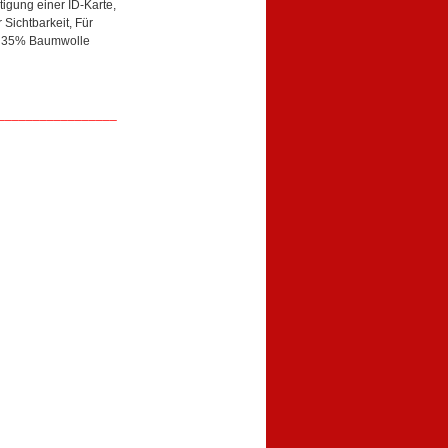
igung einer ID-Karte,
Sichtbarkeit, Für
r, 35% Baumwolle
_________________