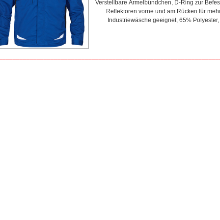
Verstellbare Ärmelbündchen, D-Ring zur Befest
Reflektoren vorne und am Rücken für mehr 
Industriewäsche geeignet, 65% Polyeste
________________________________________________________________