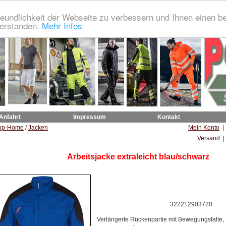
eundlichkeit der Webseite zu verbessern und Ihnen einen b
verstanden.
Mehr Infos
 Anfahrt
Impressum
Kontakt
op-Home
/
Jacken
Mein Konto
Versand
|
Arbeitsjacke extraleicht blau/schwarz
322212903720
Verlängerte Rückenpartie mit Bewegungsfalte, 