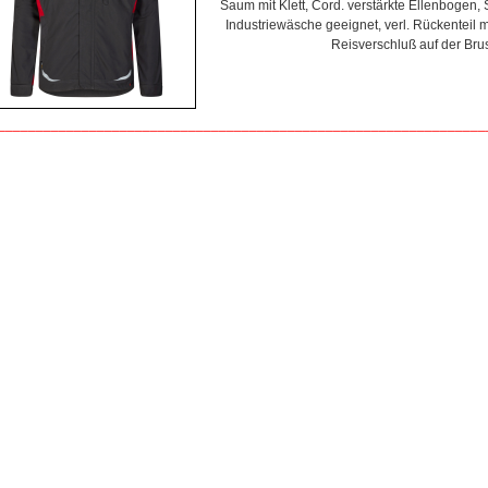
Saum mit Klett, Cord. verstärkte Ellenbogen, 
Industriewäsche geeignet, verl. Rückenteil 
Reisverschluß auf der Brus
________________________________________________________________