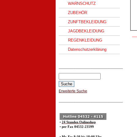
WARNSCHUTZ
ZUBEHÖR
ZUNFTBEKLEIDUNG
JAGDBEKLEIDUNG
__
REGENKLEIDUNG
Datenschutzerklärung
______________________________
Erweiterte Suche
______________________________
•
24 Stunden Onlineshop
•
per Fax 04532-23599
• Mo-Fr: 8:30 bis 18:00 Uhr