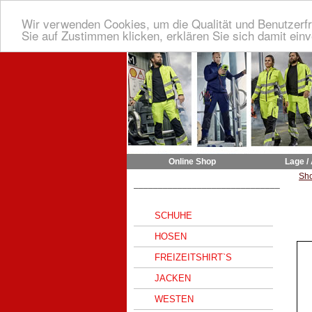
Wir verwenden Cookies, um die Qualität und Benutzerfr
Sie auf Zustimmen klicken, erklären Sie sich damit ein
Online Shop
Lage /
Sh
______________________________
SCHUHE
HOSEN
FREIZEITSHIRT`S
JACKEN
WESTEN