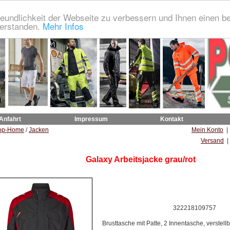
eundlichkeit der Webseite zu verbessern und Ihnen einen b
verstanden.
Mehr Infos
 Anfahrt
Impressum
Kontakt
op-Home
/
Jacken
Mein Konto
Versand
|
Galaxy Arbeitsjacke grau/rot
322218109757
Brusttasche mit Patte, 2 Innentasche, verstel