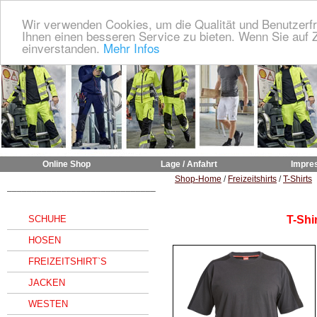
Wir verwenden Cookies, um die Qualität und Benutzerfr
Ihnen einen besseren Service zu bieten. Wenn Sie auf Z
einverstanden.
Mehr Infos
Online Shop
Lage / Anfahrt
Impre
Shop-Home
/
Freizeitshirts
/
T-Shirts
______________________________
SCHUHE
T-Shi
HOSEN
FREIZEITSHIRT`S
JACKEN
WESTEN