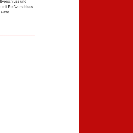
ißverschluss und
n mit Reißverschluss
 Patte.
_________________