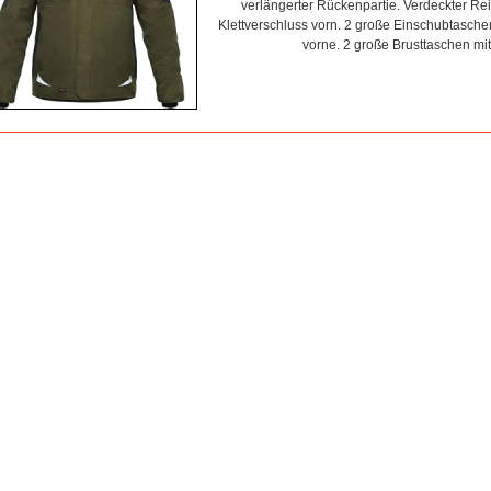
verlängerter Rückenpartie. Verdeckter Re
Klettverschluss vorn. 2 große Einschubtasche
vorne. 2 große Brusttaschen mit
________________________________________________________________