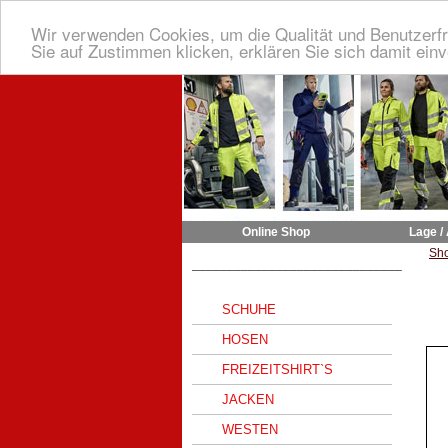
Wir verwenden Cookies, um die Qualität und Benutzerfr
Sie auf Zustimmen klicken, erklären Sie sich damit ein
Online Shop
Lage /
Sh
______________________________
SCHUHE
HOSEN
FREIZEITSHIRT`S
JACKEN
WESTEN