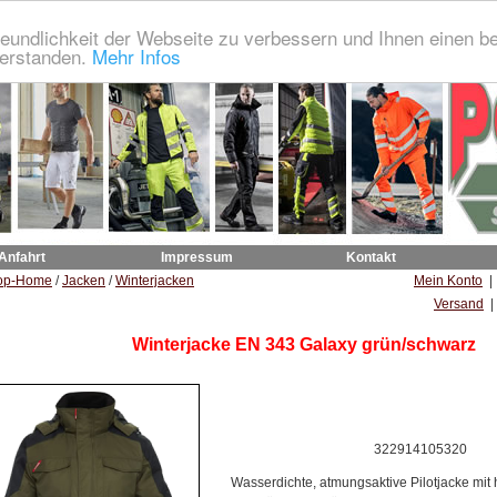
eundlichkeit der Webseite zu verbessern und Ihnen einen b
verstanden.
Mehr Infos
 Anfahrt
Impressum
Kontakt
op-Home
/
Jacken
/
Winterjacken
Mein Konto
Versand
|
Winterjacke EN 343 Galaxy grün/schwarz
322914105320
Wasserdichte, atmungsaktive Pilotjacke mi