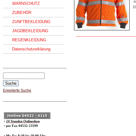
o
WARNSCHUTZ
1
ZUBEHÖR
ZUNFTBEKLEIDUNG
JAGDBEKLEIDUNG
____________________________
REGENKLEIDUNG
Datenschutzerklärung
______________________________
Erweiterte Suche
______________________________
•
24 Stunden Onlineshop
•
per Fax 04532-23599
• Mo-Fr: 8:30 bis 18:00 Uhr