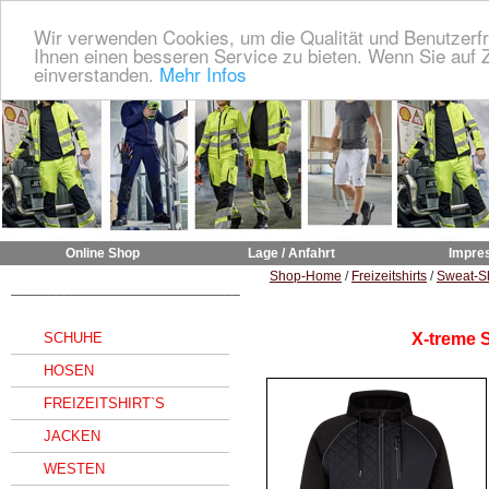
Wir verwenden Cookies, um die Qualität und Benutzerfr
Ihnen einen besseren Service zu bieten. Wenn Sie auf Z
einverstanden.
Mehr Infos
Online Shop
Lage / Anfahrt
Impre
Shop-Home
/
Freizeitshirts
/
Sweat-Sh
______________________________
SCHUHE
X-treme 
HOSEN
FREIZEITSHIRT`S
JACKEN
WESTEN