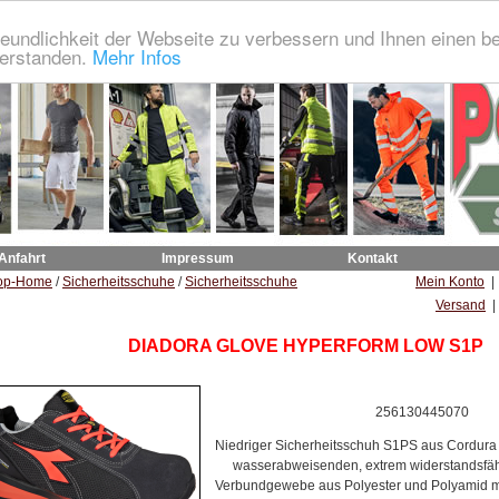
eundlichkeit der Webseite zu verbessern und Ihnen einen b
verstanden.
Mehr Infos
 Anfahrt
Impressum
Kontakt
op-Home
/
Sicherheitsschuhe
/
Sicherheitsschuhe
Mein Konto
Versand
|
DIADORA GLOVE HYPERFORM LOW S1P
256130445070
Niedriger Sicherheitsschuh S1PS aus Cordura
wasserabweisenden, extrem widerstandsfäh
Verbundgewebe aus Polyester und Polyamid mi