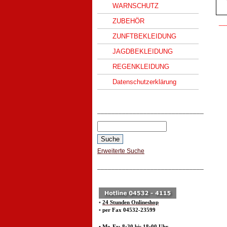
WARNSCHUTZ
ZUBEHÖR
__
ZUNFTBEKLEIDUNG
JAGDBEKLEIDUNG
REGENKLEIDUNG
Datenschutzerklärung
______________________________
Erweiterte Suche
______________________________
•
24 Stunden Onlineshop
•
per Fax 04532-23599
• Mo-Fr: 8:30 bis 18:00 Uhr