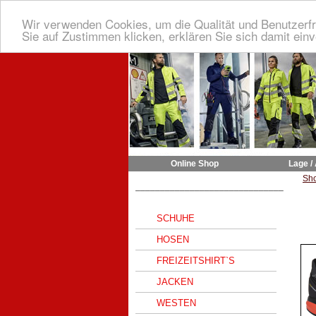
Wir verwenden Cookies, um die Qualität und Benutzerfr
Sie auf Zustimmen klicken, erklären Sie sich damit ein
Online Shop
Lage /
Sh
______________________________
SCHUHE
HOSEN
FREIZEITSHIRT`S
JACKEN
WESTEN