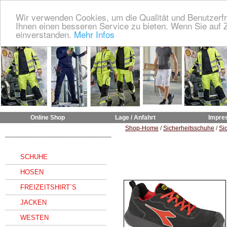
Wir verwenden Cookies, um die Qualität und Benutzerfr
Ihnen einen besseren Service zu bieten. Wenn Sie auf Z
einverstanden.
Mehr Infos
Online Shop
Lage / Anfahrt
Impre
Shop-Home
/
Sicherheitsschuhe
/
Si
______________________________
SCHUHE
HOSEN
FREIZEITSHIRT`S
JACKEN
WESTEN