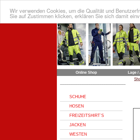
Wir verwenden Cookies, um die Qualität und Benutzerfr
Sie auf Zustimmen klicken, erklären Sie sich damit ein
Online Shop
Lage /
Sh
______________________________
SCHUHE
HOSEN
FREIZEITSHIRT`S
JACKEN
WESTEN