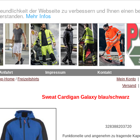
eundlichkeit der Webseite zu verbessern und Ihnen einen b
verstanden.
Mehr Infos
 Anfahrt
Impressum
Kontakt
op-Home
/
Freizeitshirts
Mein Konto
Versand
|
Sweat Cardigan Galaxy blau/schwarz
328388203720
Funktionelle und angenehm zu tragende Ka