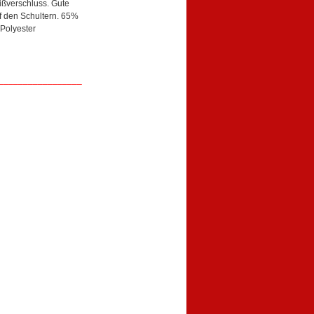
ißverschluss. Gute
uf den Schultern. 65%
Polyester
_________________