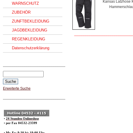
Kansas Latzhose IC
WARNSCHUTZ
Hammerschlauf
ZUBEHÖR
ZUNFTBEKLEIDUNG
JAGDBEKLEIDUNG
____________________________
REGENKLEIDUNG
Datenschutzerklärung
______________________________
Erweiterte Suche
______________________________
•
24 Stunden Onlineshop
•
per Fax 04532-23599
• Mo-Fr: 8:30 bis 18:00 Uhr