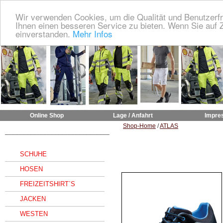
Wir verwenden Cookies, um die Qualität und Benutzerfr
Ihnen einen besseren Service zu bieten. Wenn Sie auf Z
einverstanden.
Mehr Infos
Online Shop
Lage / Anfahrt
Impre
Shop-Home
/
ATLAS
______________________________
SCHUHE
HOSEN
FREIZEITSHIRT`S
JACKEN
WESTEN