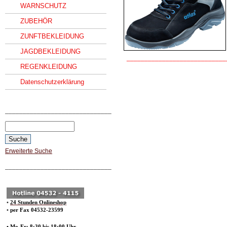
WARNSCHUTZ
ZUBEHÖR
ZUNFTBEKLEIDUNG
JAGDBEKLEIDUNG
____________________________
REGENKLEIDUNG
Datenschutzerklärung
______________________________
Erweiterte Suche
______________________________
•
24 Stunden Onlineshop
•
per Fax 04532-23599
• Mo-Fr: 8:30 bis 18:00 Uhr