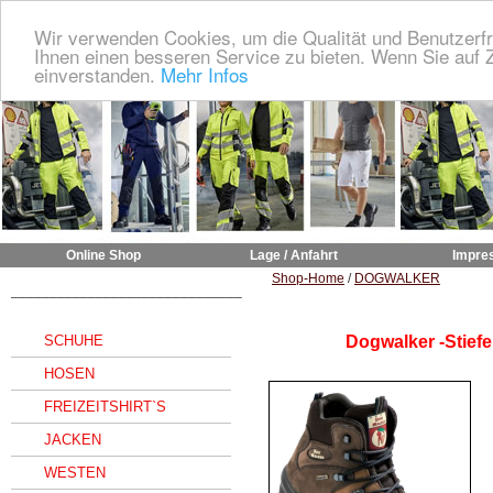
Wir verwenden Cookies, um die Qualität und Benutzerfr
Ihnen einen besseren Service zu bieten. Wenn Sie auf Z
einverstanden.
Mehr Infos
Online Shop
Lage / Anfahrt
Impre
Shop-Home
/
DOGWALKER
______________________________
SCHUHE
Dogwalker -Stiefe
HOSEN
FREIZEITSHIRT`S
JACKEN
WESTEN