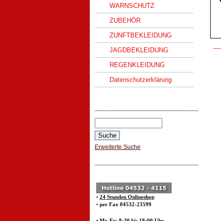
WARNSCHUTZ
ZUBEHÖR
ZUNFTBEKLEIDUNG
__
JAGDBEKLEIDUNG
REGENKLEIDUNG
Datenschutzerklärung
______________________________
Erweiterte Suche
______________________________
•
24 Stunden Onlineshop
•
per Fax 04532-23599
• Mo-Fr: 8:30 bis 18:00 Uhr