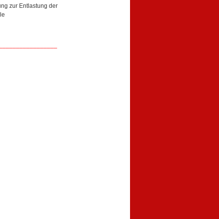
ung zur Entlastung der
le
_________________