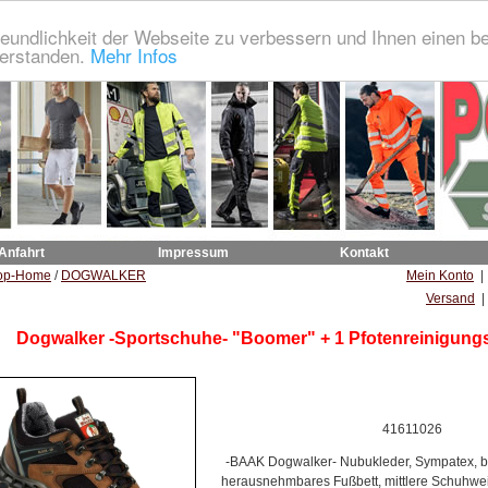
eundlichkeit der Webseite zu verbessern und Ihnen einen b
verstanden.
Mehr Infos
 Anfahrt
Impressum
Kontakt
op-Home
/
DOGWALKER
Mein Konto
Versand
|
Dogwalker -Sportschuhe- "Boomer" + 1 Pfotenreinigungs
41611026
-BAAK Dogwalker- Nubukleder, Sympatex, 
herausnehmbares Fußbett, mittlere Schuhweit