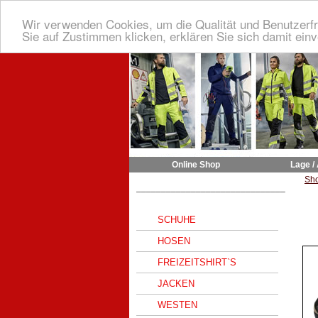
Wir verwenden Cookies, um die Qualität und Benutzerfr
Sie auf Zustimmen klicken, erklären Sie sich damit ein
Online Shop
Lage /
Sh
______________________________
SCHUHE
HOSEN
FREIZEITSHIRT`S
JACKEN
WESTEN