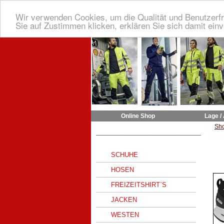
Wir verwenden Cookies, um die Qualität und Benutzerfr
Sie auf Zustimmen klicken, erklären Sie sich damit ein
Online Shop
Lage /
Sh
______________________________
SCHUHE
HOSEN
FREIZEITSHIRT`S
JACKEN
WESTEN