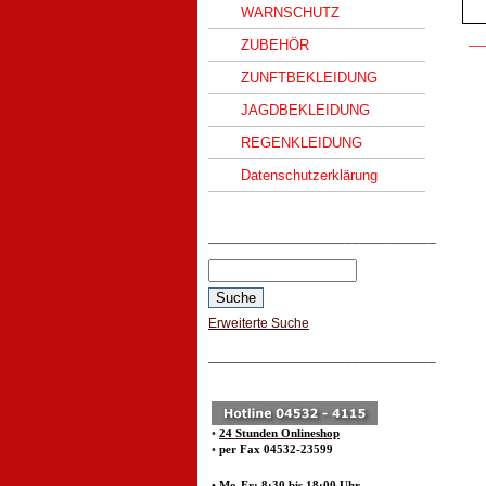
WARNSCHUTZ
__
ZUBEHÖR
ZUNFTBEKLEIDUNG
JAGDBEKLEIDUNG
REGENKLEIDUNG
Datenschutzerklärung
______________________________
Erweiterte Suche
______________________________
•
24 Stunden Onlineshop
•
per Fax 04532-23599
• Mo-Fr: 8:30 bis 18:00 Uhr