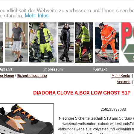
eundlichkeit der Webseite zu verbessern und Ihnen einen b
verstanden.
Mehr Infos
 Anfahrt
Impressum
Kontakt
op-Home
/
Sicherheitsschuhe
Mein Konto
Versand
|
DIADORA GLOVE A.BOX LOW GHOST S1P
256135938083
Niedriger Sicherheitsschuh S1S aus Cordura
wasserabweisenden, extrem widerstandsfäh
Verbundgewebe aus Polyester und Polyamid mi