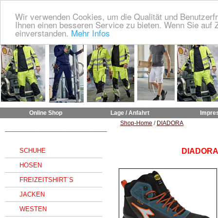
Wir verwenden Cookies, um die Qualität und Benutzerfr
Ihnen einen besseren Service zu bieten. Wenn Sie auf Z
einverstanden.
Mehr Infos
Online Shop
Lage / Anfahrt
Impre
Shop-Home
/
DIADORA
______________________________
SCHUHE
DIADORA 
HOSEN
FREIZEITSHIRT`S
JACKEN
WESTEN