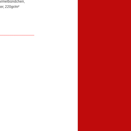
, Ärmelbündchen,
r, 220gr/m²
_________________