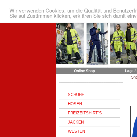
Wir verwenden Cookies, um die Qualität und Benutzerfr
Sie auf Zustimmen klicken, erklären Sie sich damit ein
Online Shop
Lage /
Sh
______________________________
SCHUHE
HOSEN
FREIZEITSHIRT`S
JACKEN
WESTEN