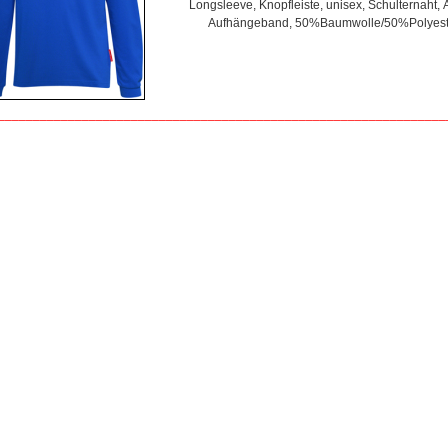
Longsleeve, Knopfleiste, unisex, Schulternaht
Aufhängeband, 50%Baumwolle/50%Polyeste
________________________________________________________________