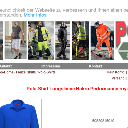
eundlichkeit der Webseite zu verbessern und Ihnen einen b
verstanden.
Mehr Infos
 Anfahrt
Impressum
Kontakt
op-Home
/
Freizeitshirts
/
Polo-Shirts
Mein Konto
Versand
|
Polo-Shirt Longsleeve Hakro Performance roya
50820815010