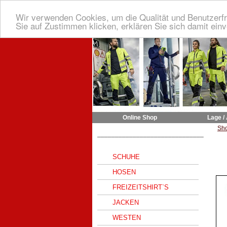
Wir verwenden Cookies, um die Qualität und Benutzerfr
Sie auf Zustimmen klicken, erklären Sie sich damit ein
Online Shop
Lage /
Sh
______________________________
SCHUHE
HOSEN
FREIZEITSHIRT`S
JACKEN
WESTEN