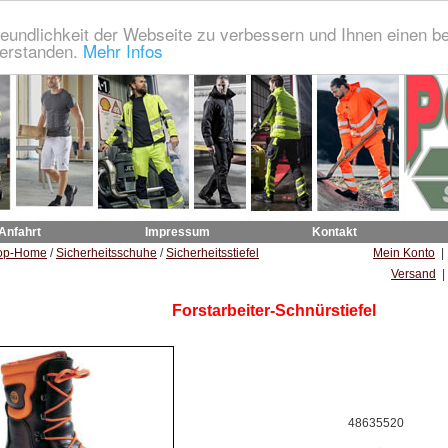
eundlichkeit der Webseite zu verbessern und Ihnen einen b
verstanden.
Mehr Infos
 Anfahrt
Impressum
Kontakt
op-Home
/
Sicherheitsschuhe
/
Sicherheitsstiefel
Mein Konto
Versand
|
Forstarbeiter-Schnürstiefel
48635520