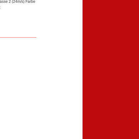
sse 2 (24m/s) Farbe
t
_________________