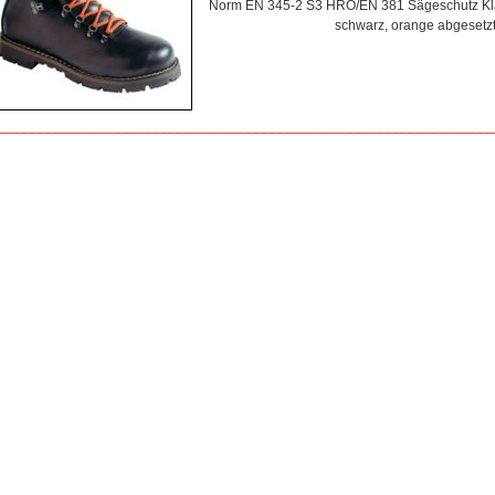
Norm EN 345-2 S3 HRO/EN 381 Sägeschutz Kla
schwarz, orange abgesetz
________________________________________________________________