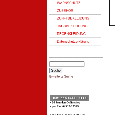
WARNSCHUTZ
ZUBEHÖR
ZUNFTBEKLEIDUNG
JAGDBEKLEIDUNG
__
REGENKLEIDUNG
Datenschutzerklärung
______________________________
Erweiterte Suche
______________________________
•
24 Stunden Onlineshop
•
per Fax 04532-23599
• Mo-Fr: 8:30 bis 18:00 Uhr