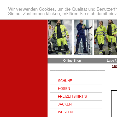
Wir verwenden Cookies, um die Qualität und Benutzerfr
Sie auf Zustimmen klicken, erklären Sie sich damit ein
Online Shop
Lage /
Sh
______________________________
SCHUHE
HOSEN
FREIZEITSHIRT`S
JACKEN
WESTEN