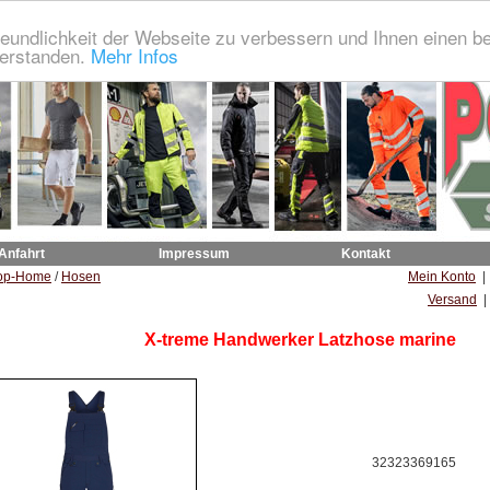
eundlichkeit der Webseite zu verbessern und Ihnen einen b
verstanden.
Mehr Infos
 Anfahrt
Impressum
Kontakt
op-Home
/
Hosen
Mein Konto
Versand
|
X-treme Handwerker Latzhose marine
32323369165