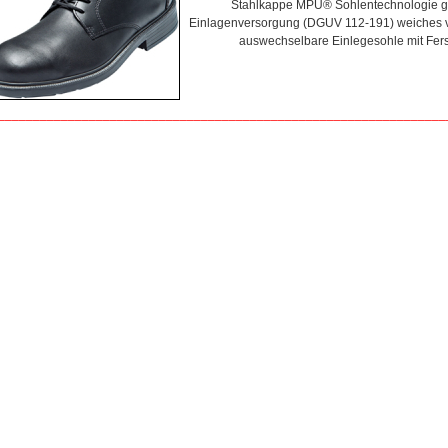
Stahlkappe MPU® Sohlentechnologie ge
Einlagenversorgung (DGUV 112-191) weiches v
auswechselbare Einlegesohle mit Fe
________________________________________________________________