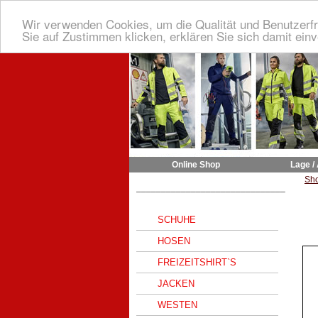
Wir verwenden Cookies, um die Qualität und Benutzerfr
Sie auf Zustimmen klicken, erklären Sie sich damit ein
Online Shop
Lage /
Sh
______________________________
SCHUHE
HOSEN
FREIZEITSHIRT`S
JACKEN
WESTEN