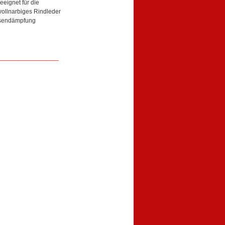
eignet für die
ollnarbiges Rindleder
rsendämpfung
_________________