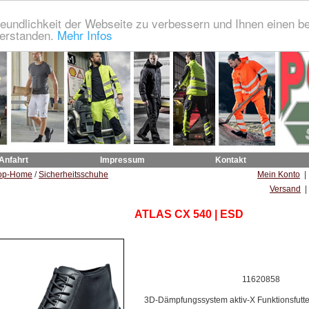
eundlichkeit der Webseite zu verbessern und Ihnen einen b
verstanden.
Mehr Infos
 Anfahrt
Impressum
Kontakt
op-Home
/
Sicherheitsschuhe
Mein Konto
Versand
|
ATLAS CX 540 | ESD
11620858
3D-Dämpfungssystem aktiv-X Funktionsfutt