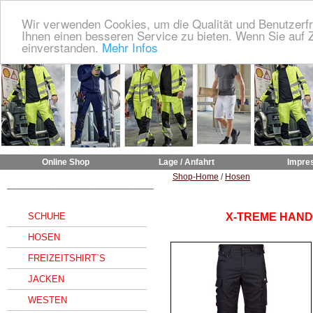
Wir verwenden Cookies, um die Qualität und Benutzerfr
Ihnen einen besseren Service zu bieten. Wenn Sie auf Z
einverstanden.
Mehr Infos
Online Shop
Lage / Anfahrt
Impre
Shop-Home
/
Hosen
______________________________
SCHUHE
X-TREME HAND
HOSEN
FREIZEITSHIRT`S
JACKEN
WESTEN