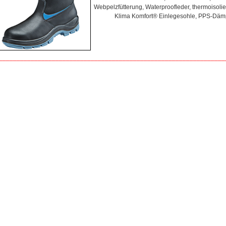
Webpelzfütterung, Waterproofleder, thermoisol
Klima Komfort® Einlegesohle, PPS-Dä
________________________________________________________________