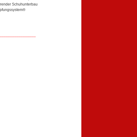
ierender Schuhunterbau
mpfungssystem®
_________________