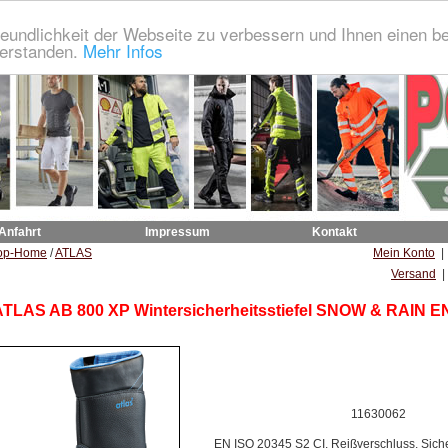
eundlichkeit der Webseite zu verbessern und Ihnen einen b
verstanden.
Mehr Infos
 Anfahrt
Impressum
Kontakt
op-Home
/
ATLAS
Mein Konto
Versand
|
TLAS AB 800 XP Wintersicherheitsstiefel SNOW & RAIN E
11630062
EN ISO 20345 S2 CI, Reißverschluss, Siche