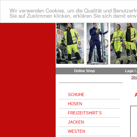
Wir verwenden Cookies, um die Qualität und Benutzerfr
Sie auf Zustimmen klicken, erklären Sie sich damit ein
Online Shop
Lage /
Sh
______________________________
SCHUHE
A
HOSEN
FREIZEITSHIRT`S
JACKEN
WESTEN