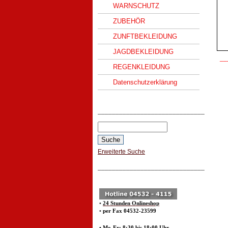
WARNSCHUTZ
ZUBEHÖR
ZUNFTBEKLEIDUNG
JAGDBEKLEIDUNG
__
REGENKLEIDUNG
Datenschutzerklärung
______________________________
Erweiterte Suche
______________________________
•
24 Stunden Onlineshop
•
per Fax 04532-23599
• Mo-Fr: 8:30 bis 18:00 Uhr