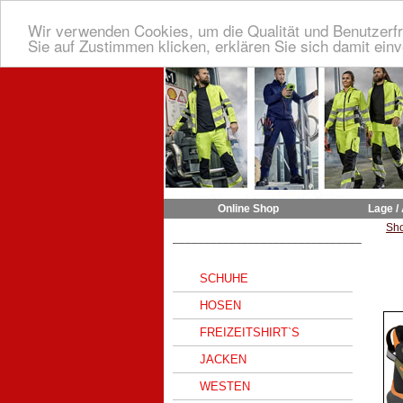
Wir verwenden Cookies, um die Qualität und Benutzerfr
Sie auf Zustimmen klicken, erklären Sie sich damit ein
Online Shop
Lage /
Sh
______________________________
SCHUHE
HOSEN
FREIZEITSHIRT`S
JACKEN
WESTEN