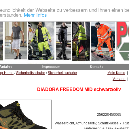
eundlichkeit der Webseite zu verbessern und Ihnen einen b
verstanden.
Mehr Infos
 Anfahrt
Impressum
Kontakt
op-Home
/
Sicherheitsschuhe
/
Sicherheitsschuhe
Mein Konto
Versand
|
DIADORA FREEDOM MID schwarz/oliv
256220450065
Wasserdicht, Atmungsaktiv, Schutzklasse 7, Ru
Einlegesohle, Dia-Tex-Mem