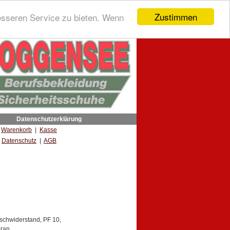
Zustimmen
esseren Service zu bieten. Wenn
Datenschutzerklärung
|
Warenkorb
|
Kasse
Datenschutz
|
AGB
tschwiderstand, PF 10,
bran