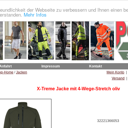
eundlichkeit der Webseite zu verbessern und Ihnen einen b
verstanden.
Mehr Infos
 Anfahrt
Impressum
Kontakt
op-Home
/
Jacken
Mein Konto
Versand
|
X-Treme Jacke mit 4-Wege-Stretch oliv
32221366053