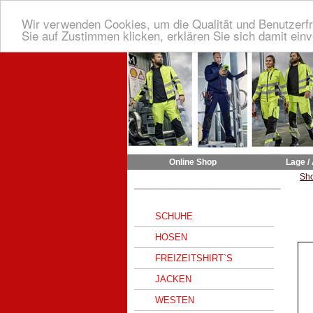
Wir verwenden Cookies, um die Qualität und Benutzerfr
Sie auf Zustimmen klicken, erklären Sie sich damit ein
Online Shop
Lage /
Sh
______________________________
SCHUHE
HOSEN
FREIZEITSHIRT`S
JACKEN
WESTEN