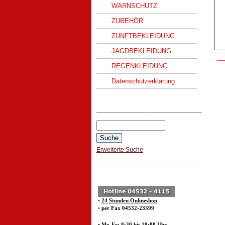
WARNSCHUTZ
ZUBEHÖR
ZUNFTBEKLEIDUNG
JAGDBEKLEIDUNG
__
REGENKLEIDUNG
Datenschutzerklärung
______________________________
Erweiterte Suche
______________________________
•
24 Stunden Onlineshop
•
per Fax 04532-23599
• Mo-Fr: 8:30 bis 18:00 Uhr