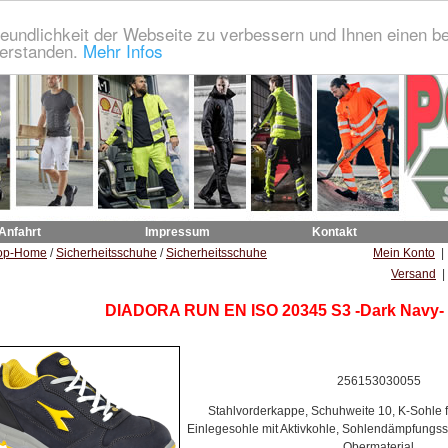
eundlichkeit der Webseite zu verbessern und Ihnen einen b
verstanden.
Mehr Infos
 Anfahrt
Impressum
Kontakt
op-Home
/
Sicherheitsschuhe
/
Sicherheitsschuhe
Mein Konto
Versand
|
DIADORA RUN EN ISO 20345 S3 -Dark Navy-
256153030055
Stahlvorderkappe, Schuhweite 10, K-Sohle fü
Einlegesohle mit Aktivkohle, Sohlendämpfungs
Obermaterial