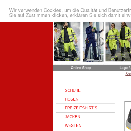
Wir verwenden Cookies, um die Qualität und Benutzerfr
Sie auf Zustimmen klicken, erklären Sie sich damit ein
Online Shop
Lage /
Sh
______________________________
SCHUHE
HOSEN
FREIZEITSHIRT`S
JACKEN
WESTEN