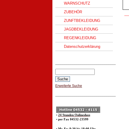
WARNSCHUTZ
ZUBEHÖR
__
ZUNFTBEKLEIDUNG
JAGDBEKLEIDUNG
REGENKLEIDUNG
Datenschutzerklärung
______________________________
Erweiterte Suche
______________________________
•
24 Stunden Onlineshop
•
per Fax 04532-23599
• Mo-Fr: 8:30 bis 18:00 Uhr