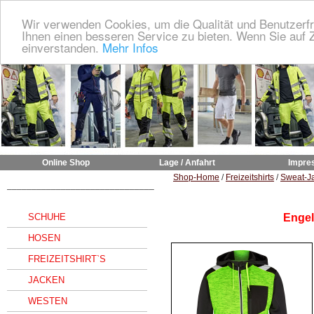
Wir verwenden Cookies, um die Qualität und Benutzerfr
Ihnen einen besseren Service zu bieten. Wenn Sie auf Z
einverstanden.
Mehr Infos
Online Shop
Lage / Anfahrt
Impre
Shop-Home
/
Freizeitshirts
/
Sweat-J
______________________________
SCHUHE
Engel
HOSEN
FREIZEITSHIRT`S
JACKEN
WESTEN