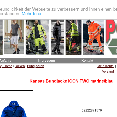
eundlichkeit der Webseite zu verbessern und Ihnen einen b
verstanden.
Mehr Infos
 Anfahrt
Impressum
Kontakt
op-Home
/
Jacken
/
Bundjacken
Mein Konto
Versand
|
Kansas Bundjacke ICON TWO marine/blau
62222871576