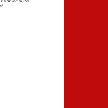
 Einschubtaschen, 65%
m²
_________________