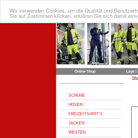
Wir verwenden Cookies, um die Qualität und Benutzerfr
Sie auf Zustimmen klicken, erklären Sie sich damit ein
Online Shop
Lage /
Sh
______________________________
SCHUHE
HOSEN
FREIZEITSHIRT`S
JACKEN
WESTEN