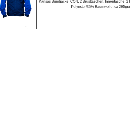
Kansas Bundjacke ICON, 2 Brusttaschen, Innentasche, 2
Polyester/35% Baumwolle, ca 295gr/
________________________________________________________________