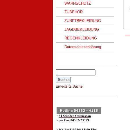
WARNSCHUTZ
ZUBEHÖR
ZUNFTBEKLEIDUNG
JAGDBEKLEIDUNG
__
REGENKLEIDUNG
Datenschutzerklärung
______________________________
Erweiterte Suche
______________________________
•
24 Stunden Onlineshop
•
per Fax 04532-23599
• Mo-Fr: 8:30 bis 18:00 Uhr