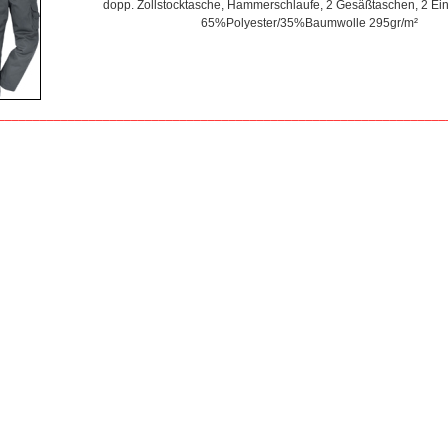
dopp. Zollstocktasche, Hammerschlaufe, 2 Gesäßtaschen, 2 Eing
65%Polyester/35%Baumwolle 295gr/m²
________________________________________________________________