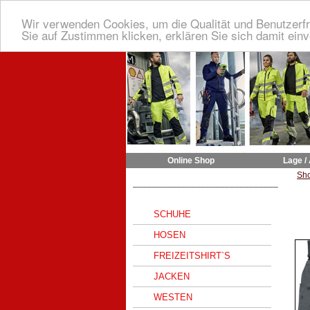
Wir verwenden Cookies, um die Qualität und Benutzerfr
Sie auf Zustimmen klicken, erklären Sie sich damit ein
Online Shop
Lage /
Sh
______________________________
SCHUHE
HOSEN
FREIZEITSHIRT`S
JACKEN
WESTEN