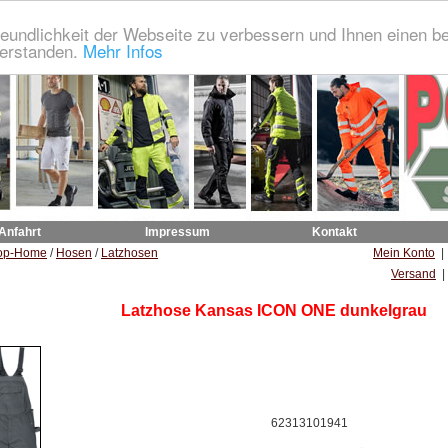
eundlichkeit der Webseite zu verbessern und Ihnen einen b
verstanden.
Mehr Infos
 Anfahrt
Impressum
Kontakt
op-Home
/
Hosen
/
Latzhosen
Mein Konto
Versand
|
Latzhose Kansas ICON ONE dunkelgrau
62313101941