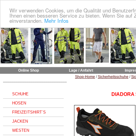
Wir verwenden Cookies, um die Qualität und Benutzerfr
Ihnen einen besseren Service zu bieten. Wenn Sie auf Z
einverstanden.
Mehr Infos
Online Shop
Lage / Anfahrt
Impre
Shop-Home
/
Sicherheitsschuhe
/
Sic
______________________________
SCHUHE
DIADORA 
HOSEN
FREIZEITSHIRT`S
JACKEN
WESTEN