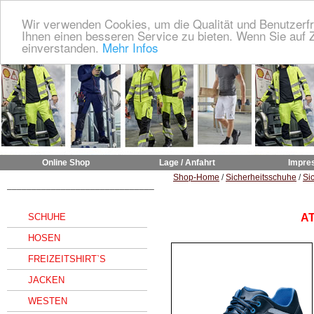
Wir verwenden Cookies, um die Qualität und Benutzerfr
Ihnen einen besseren Service zu bieten. Wenn Sie auf Z
einverstanden.
Mehr Infos
Online Shop
Lage / Anfahrt
Impre
Shop-Home
/
Sicherheitsschuhe
/
Si
______________________________
SCHUHE
AT
HOSEN
FREIZEITSHIRT`S
JACKEN
WESTEN